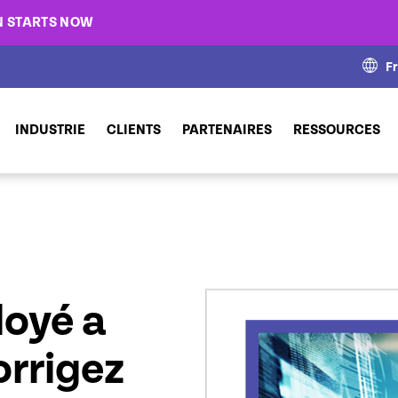
N STARTS NOW
F
INDUSTRIE
CLIENTS
PARTENAIRES
RESSOURCES
loyé a
orrigez