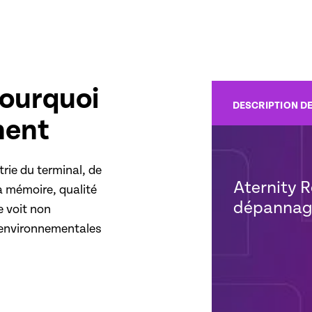
pourquoi
DESCRIPTION D
nent
trie du terminal, de
Aternity R
la mémoire, qualité
dépannage
e voit non
s environnementales