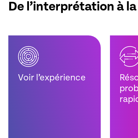
De l’interprétation à l
Voir l’expérience
Réso
prob
rap