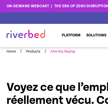
ON-DEMAND WEBCAST
THE ERA OF ZERO DISRUPTIO
PLATFORM
SOLUTIONS
/
/
Home
Products
Aternity Replay
Voyez ce que l’emp
réellement vécu. C