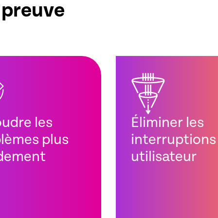
a preuve
udre les
Éliminer les
lèmes plus
interruptions
idement
utilisateur