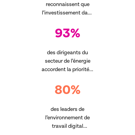
reconnaissent que
l’investissement dans
l’expérience digitale
93
%
est l’une de leurs
principales priorités
des dirigeants du
secteur de l’énergie
accordent la priorité à
une expérience
80
%
digitale transparente
pour les employés
des leaders de
l’environnement de
travail digital
accordent désormais