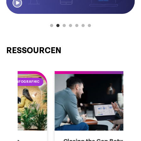
RESSOURCEN
HIC
EBOOK