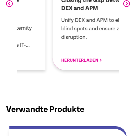
Closing the Gap Between
A
DEX and APM
E
Unify DEX and APM to eliminate
Er
blind spots and ensure zero
m
disruption.
v
HERUNTERLADEN
H
Verwandte Produkte