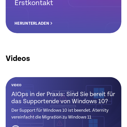
Erstkontakt
HERUNTERLADEN
Videos
VIDEO
VIDEO
VIDEO
VIDEO
VIDEO
AIOps in der Praxis: Sind Sie bereit für
AIOps in der
Intelligente
The Future of DEX -
AIOps in der
das Supportende von Windows 10?
Praxis: Intelligente
Behebung von
Aternity Replay
Praxis:
Geräteerneuerung
geringem
Transparenz für
Der Support für Windows 10 ist beendet. Aternity
Microsoft Teams
Speicherplatz mit
vereinfacht die Migration zu Windows 11
Aternity