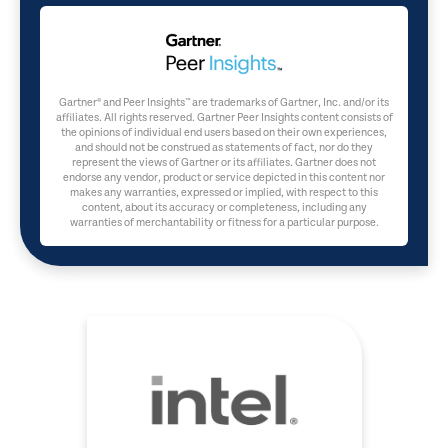
Gartner® and Peer Insights™ are trademarks of Gartner, Inc. and/or its
affiliates. All rights reserved. Gartner Peer Insights content consists of
the opinions of individual end users based on their own experiences,
and should not be construed as statements of fact, nor do they
represent the views of Gartner or its affiliates. Gartner does not
endorse any vendor, product or service depicted in this content nor
makes any warranties, expressed or implied, with respect to this
content, about its accuracy or completeness, including any
warranties of merchantability or fitness for a particular purpose.