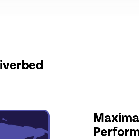
iverbed
Maximal
Perfor