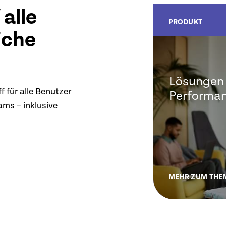
 alle
PRODUKT
iche
Lösungen 
 für alle Benutzer
Performa
ams – inklusive
MEHR ZUM THE