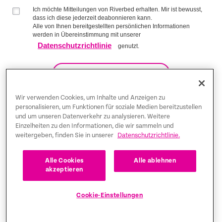
Ich möchte Mitteilungen von Riverbed erhalten. Mir ist bewusst,
dass ich diese jederzeit deabonnieren kann.
Alle von Ihnen bereitgestellten persönlichen Informationen
werden in Übereinstimmung mit unserer
Datenschutzrichtlinie
genutzt.
AUF DIE LISTE KOMMEN
Wir verwenden Cookies, um Inhalte und Anzeigen zu
personalisieren, um Funktionen für soziale Medien bereitzustellen
und um unseren Datenverkehr zu analysieren. Weitere
Trust Center
Einzelheiten zu den Informationen, die wir sammeln und
weitergeben, finden Sie in unserer
Datenschutzrichtlinie.
Rechtliche Hinweise
Datenschutz-Bestimmungen
Deutsch
Alle Cookies
Alle ablehnen
akzeptieren
Tax Information
Cookie-Einstellungen
Cookie Settings
©2026 Riverbed Technology LLC. All rights reserved.