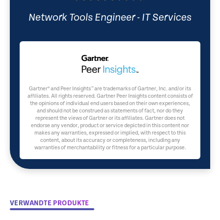
Network Tools Engineer - IT Services
Gartner® and Peer Insights™ are trademarks of Gartner, Inc. and/or its
affiliates. All rights reserved. Gartner Peer Insights content consists of
the opinions of individual end users based on their own experiences,
and should not be construed as statements of fact, nor do they
represent the views of Gartner or its affiliates. Gartner does not
endorse any vendor, product or service depicted in this content nor
makes any warranties, expressed or implied, with respect to this
content, about its accuracy or completeness, including any
warranties of merchantability or fitness for a particular purpose.
VERWANDTE PRODUKTE