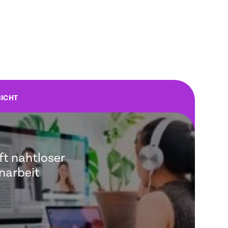
ICHT
ft nahtloser
arbeit